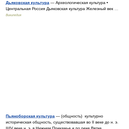
Дьяковская культура
— Археологическая культура •
Центральная Россия Дьяковская культура Железный век …
Википедия
Пьяноборская культура
— (общность) культурно
историческая общность, существовавшая во II веке до н. э.
II/IV веке н. э. в Нижнем Прикамье и по реке Вятке.