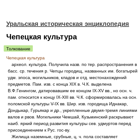
Уральская историческая энциклопедия
Чепецкая культура
Толкование
Чепецкая культура
археол. культура. Получила назв. по тер. распространения в
басс. ср. течения р. Чепцы городищ, названных им. богатырей
удм. эпоса, могильников, кладов и отд. местонахождений
предметов. Пам. изв. с конца XIX в. Ч.К. выделена
В.Ф.Генингом, датировавшим ее концом IX-XV вв., но осн. ч.
пам. относится к концу IX-XIII вв. Ч.К. сформировалась на осн.
поломской культуры V-IX вв. Шир. изв. городища Иднакар,
Дондыкар, Гурьякар и др., укрепленные двумя-тремя линиями
валов и рвов. Могильники Чемшай, Кузьминский раскрывают
наиб. яркий период развития культуры сев. удмуртов перед
присоединением к Рус. гос-ву.
Жилища наземные, срубные, ц. ч. пола составляет