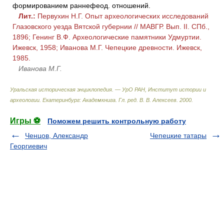
формированием раннефеод. отношений.
Лит.:
Первухин Н.Г. Опыт археологических исследований
Глазовского уезда Вятской губернии // МАВГР. Вып. II. СПб.,
1896; Генинг В.Ф. Археологические памятники Удмуртии.
Ижевск, 1958; Иванова М.Г. Чепецкие древности. Ижевск,
1985.
Иванова М.Г.
Уральская историческая энциклопедия. — УрО РАН, Институт истории и
археологии. Екатеринбург: Академкнига
.
Гл. ред. В. В. Алексеев
.
2000
.
Игры ⚽
Поможем решить контрольную работу
Ченцов, Александр
Чепецкие татары
Георгиевич