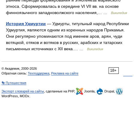
ранние периоды формирования и этногенеза марийского
этноса. Сформировалась в середине VI VII вв. на основе
финноязычного западноволжского населения,… …
Википедия
История Удмуртии
— Удмурты, титульный народ Республики
Удмуртия, являются одним из коренных народов Прикамья.
Они регулярно упоминаются под именем аров, арян, чуди
вотяцкой, отяков и вотяков в русских, арабских и татарских
письменных источниках с XII века.… …
Википедия
© Академик, 2000-2026
18+
Обратная связь:
Техподдержка
,
Реклама на сайте
👣 Путешествия
Экспорт словарей на сайты
, сделанные на PHP,
Joomla,
Drupal,
WordPress, MODx.