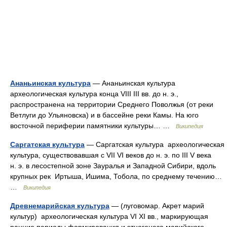
Ананьинская культура
— Ананьинская культура
археологическая культура конца VIII III вв. до н. э.,
распространена на территории Среднего Поволжья (от реки
Ветлуги до Ульяновска) и в бассейне реки Камы. На юго
восточной периферии памятники культуры… …
Википедия
Саргатская культура
— Саргатская культура археологическая
культура, существовавшая с VII VI веков до н. э. по III V века
н. э. в лесостепной зоне Зауралья и Западной Сибири, вдоль
крупных рек Иртыша, Ишима, Тобола, по среднему течению…
…
Википедия
Древнемарийская культура
— (луговомар. Акрет марий
культур) археологическая культура VI XI вв., маркирующая