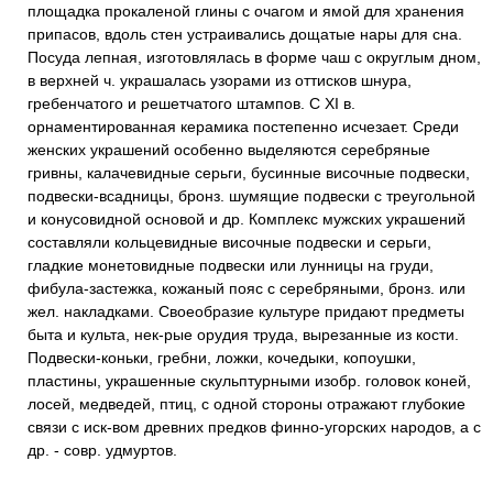
площадка прокаленой глины с очагом и ямой для хранения
припасов, вдоль стен устраивались дощатые нары для сна.
Посуда лепная, изготовлялась в форме чаш с округлым дном,
в верхней ч. украшалась узорами из оттисков шнура,
гребенчатого и решетчатого штампов. С XI в.
орнаментированная керамика постепенно исчезает. Среди
женских украшений особенно выделяются серебряные
гривны, калачевидные серьги, бусинные височные подвески,
подвески-всадницы, бронз. шумящие подвески с треугольной
и конусовидной основой и др. Комплекс мужских украшений
составляли кольцевидные височные подвески и серьги,
гладкие монетовидные подвески или лунницы на груди,
фибула-застежка, кожаный пояс с серебряными, бронз. или
жел. накладками. Своеобразие культуре придают предметы
быта и культа, нек-рые орудия труда, вырезанные из кости.
Подвески-коньки, гребни, ложки, кочедыки, копоушки,
пластины, украшенные скульптурными изобр. головок коней,
лосей, медведей, птиц, с одной стороны отражают глубокие
связи с иск-вом древних предков финно-угорских народов, а с
др. - совр. удмуртов.