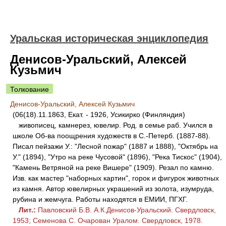
Уральская историческая энциклопедия
Денисов-Уральский, Алексей
Кузьмич
Толкование
Денисов-Уральский, Алексей Кузьмич
(06(18).11.1863, Екат. - 1926, Усикирко (Финляндия)
живописец, камнерез, ювелир. Род. в семье раб. Учился в
школе Об-ва поощрения художеств в С.-Петерб. (1887-88).
Писал пейзажи У.: "Лесной пожар" (1887 и 1888), "Октябрь на
У." (1894), "Утро на реке Чусовой" (1896), "Река Тискос" (1904),
"Камень Ветряной на реке Вишере" (1909). Резал по камню.
Изв. как мастер "наборных картин", горок и фигурок животных
из камня. Автор ювелирных украшений из золота, изумруда,
рубина и жемчуга. Работы находятся в ЕМИИ, ПГХГ.
Лит.:
Павловский Б.В. А.К.Денисов-Уральский. Свердловск,
1953; Семенова С. Очарован Уралом. Свердловск, 1978.